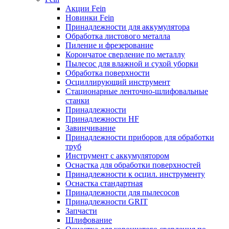
Акции Fein
Новинки Fein
Принадлежности для аккумулятора
Обработка листового металла
Пиление и фрезерование
Корончатое сверление по металлу
Пылесос для влажной и сухой уборки
Обработка поверхности
Осциллирующий инструмент
Стационарные ленточно-шлифовальные
станки
Принадлежности
Принадлежности HF
Завинчивание
Принадлежности приборов для обработки
труб
Инструмент с аккумулятором
Оснастка для обработки поверхностей
Принадлежности к осцил. инструменту
Оснастка стандартная
Принадлежности для пылесосов
Принадлежности GRIT
Запчасти
Шлифование