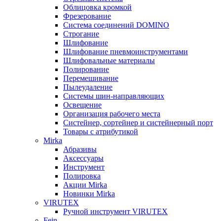
Облицовка кромкой
Фрезерование
Система соединений DOMINO
Строгание
Шлифование
Шлифование пневмоинструментами
Шлифовальные материалы
Полирование
Перемешивание
Пылеудаление
Системы шин-направляющих
Освещение
Организация рабочего места
Систейнер, сортейнер и систейнерный порт
Товары с атрибутикой
Mirka
Абразивы
Аксессуары
Инструмент
Полировка
Акции Mirka
Новинки Mirka
VIRUTEX
Ручной инструмент VIRUTEX
Fein