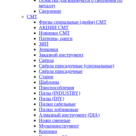
Оснастка для корончатого сверления по
металлу
Сверление
CMT
Фрезы спиральные (дюйм) СМТ
АКЦИИ СМТ
Новинки CMT
Патроны, цанги
ЗИП
Зенковки
Заказной инструмент
Свёрла
Свёрла присадочные (специальные)
Свёрла присадочные
Старое
Шаблоны
Приспособления
Пилы (INDUSTRY)
Пилы (DIY)
Пилки сабельные
Пилки лобзиковые
Алмазный инструмент (DIA)
Ножи сменные
Мультиинструмент
Коронки