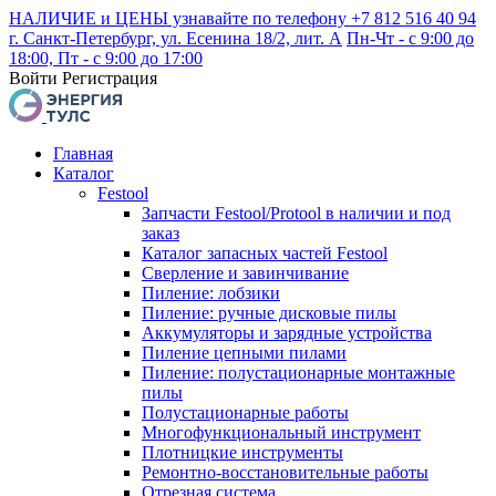
НАЛИЧИЕ и ЦЕНЫ узнавайте по телефону +7 812 516 40 94
г. Санкт-Петербург, ул. Есенина 18/2, лит. А
Пн-Чт - с 9:00 до
18:00, Пт - с 9:00 до 17:00
Войти
Регистрация
Главная
Каталог
Festool
Запчасти Festool/Protool в наличии и под
заказ
Каталог запасных частей Festool
Сверление и завинчивание
Пиление: лобзики
Пиление: ручные дисковые пилы
Аккумуляторы и зарядные устройства
Пиление цепными пилами
Пиление: полустационарные монтажные
пилы
Полустационарные работы
Многофункциональный инструмент
Плотницкие инструменты
Ремонтно-восстановительные работы
Отрезная система