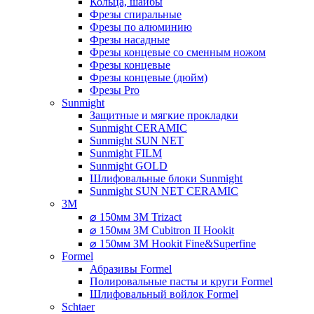
Кольца, шайбы
Фрезы спиральные
Фрезы по алюминию
Фрезы насадные
Фрезы концевые со сменным ножом
Фрезы концевые
Фрезы концевые (дюйм)
Фрезы Pro
Sunmight
Защитные и мягкие прокладки
Sunmight CERAMIC
Sunmight SUN NET
Sunmight FILM
Sunmight GOLD
Шлифовальные блоки Sunmight
Sunmight SUN NET CERAMIC
3M
⌀ 150мм 3M Trizact
⌀ 150мм 3M Cubitron II Hookit
⌀ 150мм 3M Hookit Fine&Superfine
Formel
Абразивы Formel
Полировальные пасты и круги Formel
Шлифовальный войлок Formel
Schtaer