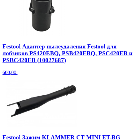
Festool Адаптер пылеудаления Festool для
лобзиков PS420EBQ, PSB420EBQ, PSC420EB и
PSBC420EB (10027687)
600,00
Festool Зажим KLAMMER CT MINI ET-BG