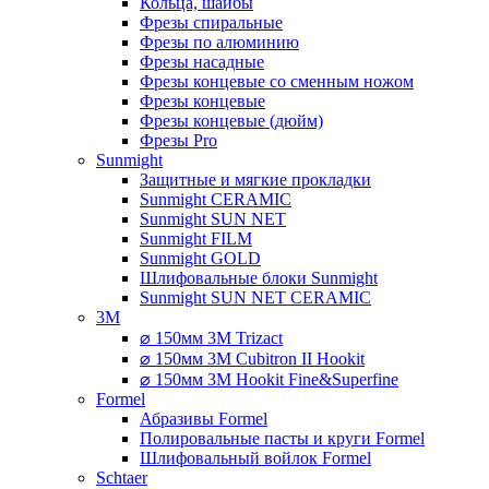
Кольца, шайбы
Фрезы спиральные
Фрезы по алюминию
Фрезы насадные
Фрезы концевые со сменным ножом
Фрезы концевые
Фрезы концевые (дюйм)
Фрезы Pro
Sunmight
Защитные и мягкие прокладки
Sunmight CERAMIC
Sunmight SUN NET
Sunmight FILM
Sunmight GOLD
Шлифовальные блоки Sunmight
Sunmight SUN NET CERAMIC
3M
⌀ 150мм 3M Trizact
⌀ 150мм 3M Cubitron II Hookit
⌀ 150мм 3M Hookit Fine&Superfine
Formel
Абразивы Formel
Полировальные пасты и круги Formel
Шлифовальный войлок Formel
Schtaer