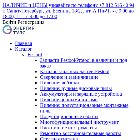
НАЛИЧИЕ и ЦЕНЫ узнавайте по телефону +7 812 516 40 94
г. Санкт-Петербург, ул. Есенина 18/2, лит. А
Пн-Чт - с 9:00 до
18:00, Пт - с 9:00 до 17:00
Войти
Регистрация
Главная
Каталог
Festool
Запчасти Festool/Protool в наличии и под
заказ
Каталог запасных частей Festool
Сверление и завинчивание
Пиление: лобзики
Пиление: ручные дисковые пилы
Аккумуляторы и зарядные устройства
Пиление цепными пилами
Пиление: полустационарные монтажные
пилы
Полустационарные работы
Многофункциональный инструмент
Плотницкие инструменты
Ремонтно-восстановительные работы
Отрезная система