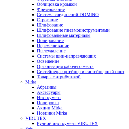
Облицовка кромкой
Фрезерование
Система соединений DOMINO
Строгание
Шлифование
Шлифование пневмоинструментами
Шлифовальные материалы
Полирование
Перемешивание
Пылеудаление
Системы шин-направляющих
Освещение
Организация рабочего места
Систейнер, сортейнер и систейнерный порт
Товары с атрибутикой
Mirka
Абразивы
Аксессуары
Инструмент
Полировка
Акции Mirka
Новинки Mirka
VIRUTEX
Ручной инструмент VIRUTEX
Fein