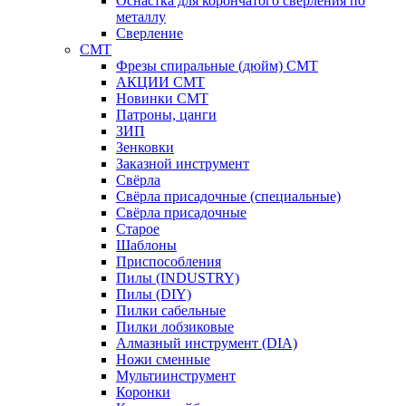
Оснастка для корончатого сверления по
металлу
Сверление
CMT
Фрезы спиральные (дюйм) СМТ
АКЦИИ СМТ
Новинки CMT
Патроны, цанги
ЗИП
Зенковки
Заказной инструмент
Свёрла
Свёрла присадочные (специальные)
Свёрла присадочные
Старое
Шаблоны
Приспособления
Пилы (INDUSTRY)
Пилы (DIY)
Пилки сабельные
Пилки лобзиковые
Алмазный инструмент (DIA)
Ножи сменные
Мультиинструмент
Коронки