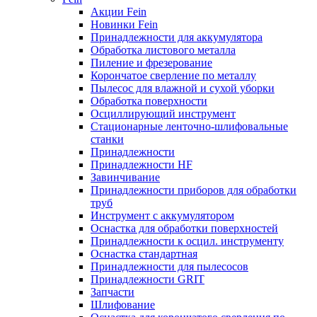
Акции Fein
Новинки Fein
Принадлежности для аккумулятора
Обработка листового металла
Пиление и фрезерование
Корончатое сверление по металлу
Пылесос для влажной и сухой уборки
Обработка поверхности
Осциллирующий инструмент
Стационарные ленточно-шлифовальные
станки
Принадлежности
Принадлежности HF
Завинчивание
Принадлежности приборов для обработки
труб
Инструмент с аккумулятором
Оснастка для обработки поверхностей
Принадлежности к осцил. инструменту
Оснастка стандартная
Принадлежности для пылесосов
Принадлежности GRIT
Запчасти
Шлифование