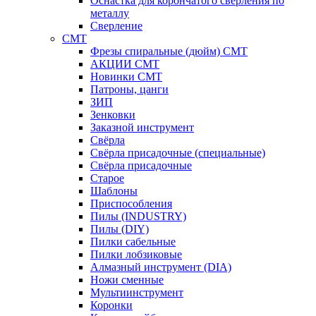
Оснастка для корончатого сверления по
металлу
Сверление
CMT
Фрезы спиральные (дюйм) СМТ
АКЦИИ СМТ
Новинки CMT
Патроны, цанги
ЗИП
Зенковки
Заказной инструмент
Свёрла
Свёрла присадочные (специальные)
Свёрла присадочные
Старое
Шаблоны
Приспособления
Пилы (INDUSTRY)
Пилы (DIY)
Пилки сабельные
Пилки лобзиковые
Алмазный инструмент (DIA)
Ножи сменные
Мультиинструмент
Коронки