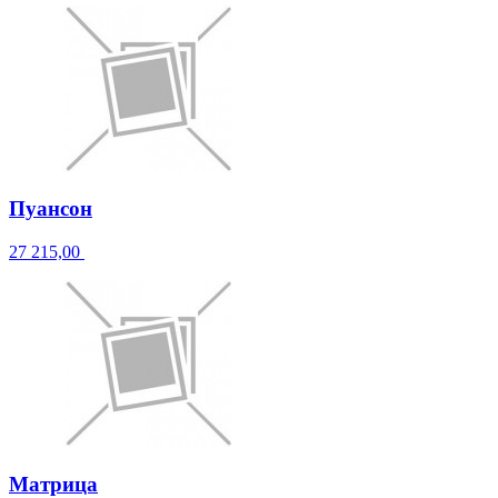
Пуансон
27 215,00
Матрица