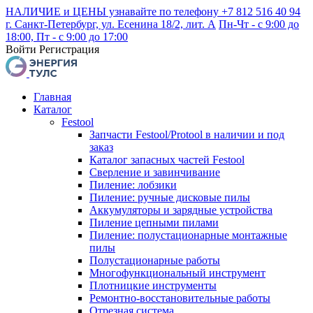
НАЛИЧИЕ и ЦЕНЫ узнавайте по телефону +7 812 516 40 94
г. Санкт-Петербург, ул. Есенина 18/2, лит. А
Пн-Чт - с 9:00 до
18:00, Пт - с 9:00 до 17:00
Войти
Регистрация
Главная
Каталог
Festool
Запчасти Festool/Protool в наличии и под
заказ
Каталог запасных частей Festool
Сверление и завинчивание
Пиление: лобзики
Пиление: ручные дисковые пилы
Аккумуляторы и зарядные устройства
Пиление цепными пилами
Пиление: полустационарные монтажные
пилы
Полустационарные работы
Многофункциональный инструмент
Плотницкие инструменты
Ремонтно-восстановительные работы
Отрезная система