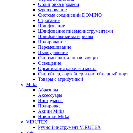
Облицовка кромкой
Фрезерование
Система соединений DOMINO
Строгание
Шлифование
Шлифование пневмоинструментами
Шлифовальные материалы
Полирование
Перемешивание
Пылеудаление
Системы шин-направляющих
Освещение
Организация рабочего места
Систейнер, сортейнер и систейнерный порт
Товары с атрибутикой
Mirka
Абразивы
Аксессуары
Инструмент
Полировка
Акции Mirka
Новинки Mirka
VIRUTEX
Ручной инструмент VIRUTEX
Fein