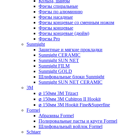
Кольца, шайбы
Фрезы спиральные
Фрезы по алюминию
Фрезы насадные
Фрезы концевые со сменным ножом
Фрезы концевые
Фрезы концевые (дюйм)
Фрезы Pro
Sunmight
Защитные и мягкие прокладки
Sunmight CERAMIC
Sunmight SUN NET
Sunmight FILM
Sunmight GOLD
Шлифовальные блоки Sunmight
Sunmight SUN NET CERAMIC
3M
⌀ 150мм 3M Trizact
⌀ 150мм 3M Cubitron II Hookit
⌀ 150мм 3M Hookit Fine&Superfine
Formel
Абразивы Formel
Полировальные пасты и круги Formel
Шлифовальный войлок Formel
Schtaer