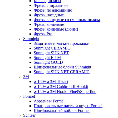
Кольца, шайбы
Фрезы спиральные
Фрезы по алюминию
Фрезы насадные
Фрезы концевые со сменным ножом
Фрезы концевые
Фрезы концевые (дюйм)
Фрезы Pro
Sunmight
Защитные и мягкие прокладки
Sunmight CERAMIC
Sunmight SUN NET
Sunmight FILM
Sunmight GOLD
Шлифовальные блоки Sunmight
Sunmight SUN NET CERAMIC
3M
⌀ 150мм 3M Trizact
⌀ 150мм 3M Cubitron II Hookit
⌀ 150мм 3M Hookit Fine&Superfine
Formel
Абразивы Formel
Полировальные пасты и круги Formel
Шлифовальный войлок Formel
Schtaer