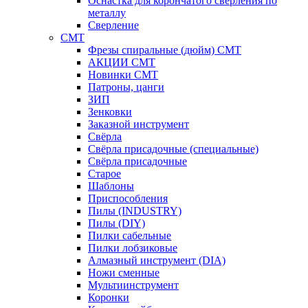
Оснастка для корончатого сверления по
металлу
Сверление
CMT
Фрезы спиральные (дюйм) СМТ
АКЦИИ СМТ
Новинки CMT
Патроны, цанги
ЗИП
Зенковки
Заказной инструмент
Свёрла
Свёрла присадочные (специальные)
Свёрла присадочные
Старое
Шаблоны
Приспособления
Пилы (INDUSTRY)
Пилы (DIY)
Пилки сабельные
Пилки лобзиковые
Алмазный инструмент (DIA)
Ножи сменные
Мультиинструмент
Коронки