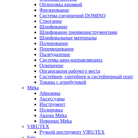
Облицовка кромкой
Фрезерование
Система соединений DOMINO
Строгание
Шлифование
Шлифование пневмоинструментами
Шлифовальные материалы
Полирование
Перемешивание
Пылеудаление
Системы шин-направляющих
Освещение
Организация рабочего места
Систейнер, сортейнер и систейнерный порт
Товары с атрибутикой
Mirka
Абразивы
Аксессуары
Инструмент
Полировка
Акции Mirka
Новинки Mirka
VIRUTEX
Ручной инструмент VIRUTEX
Fein