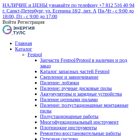
НАЛИЧИЕ и ЦЕНЫ узнавайте по телефону +7 812 516 40 94
г. Санкт-Петербург, ул. Есенина 18/2, лит. А
Пн-Чт - с 9:00 до
18:00, Пт - с 9:00 до 17:00
Войти
Регистрация
Главная
Каталог
Festool
Запчасти Festool/Protool в наличии и под
заказ
Каталог запасных частей Festool
Сверление и завинчивание
Пиление: лобзики
Пиление: ручные дисковые пилы
Аккумуляторы и зарядные устройства
Пиление цепными пилами
Пиление: полустационарные монтажные
пилы
Полустационарные работы
Многофункциональный инструмент
Плотницкие инструменты
Ремонтно-восстановительные работы
Отрезная система