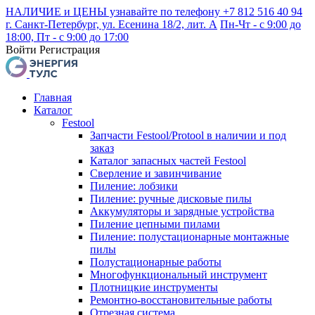
НАЛИЧИЕ и ЦЕНЫ узнавайте по телефону +7 812 516 40 94
г. Санкт-Петербург, ул. Есенина 18/2, лит. А
Пн-Чт - с 9:00 до
18:00, Пт - с 9:00 до 17:00
Войти
Регистрация
Главная
Каталог
Festool
Запчасти Festool/Protool в наличии и под
заказ
Каталог запасных частей Festool
Сверление и завинчивание
Пиление: лобзики
Пиление: ручные дисковые пилы
Аккумуляторы и зарядные устройства
Пиление цепными пилами
Пиление: полустационарные монтажные
пилы
Полустационарные работы
Многофункциональный инструмент
Плотницкие инструменты
Ремонтно-восстановительные работы
Отрезная система