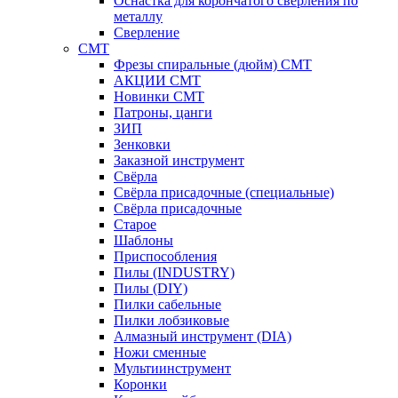
Оснастка для корончатого сверления по
металлу
Сверление
CMT
Фрезы спиральные (дюйм) СМТ
АКЦИИ СМТ
Новинки CMT
Патроны, цанги
ЗИП
Зенковки
Заказной инструмент
Свёрла
Свёрла присадочные (специальные)
Свёрла присадочные
Старое
Шаблоны
Приспособления
Пилы (INDUSTRY)
Пилы (DIY)
Пилки сабельные
Пилки лобзиковые
Алмазный инструмент (DIA)
Ножи сменные
Мультиинструмент
Коронки