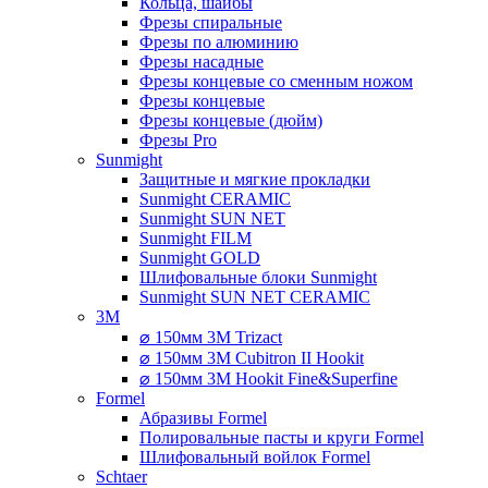
Кольца, шайбы
Фрезы спиральные
Фрезы по алюминию
Фрезы насадные
Фрезы концевые со сменным ножом
Фрезы концевые
Фрезы концевые (дюйм)
Фрезы Pro
Sunmight
Защитные и мягкие прокладки
Sunmight CERAMIC
Sunmight SUN NET
Sunmight FILM
Sunmight GOLD
Шлифовальные блоки Sunmight
Sunmight SUN NET CERAMIC
3M
⌀ 150мм 3M Trizact
⌀ 150мм 3M Cubitron II Hookit
⌀ 150мм 3M Hookit Fine&Superfine
Formel
Абразивы Formel
Полировальные пасты и круги Formel
Шлифовальный войлок Formel
Schtaer