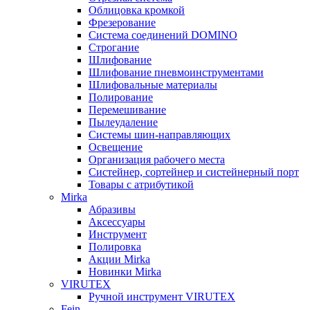
Облицовка кромкой
Фрезерование
Система соединений DOMINO
Строгание
Шлифование
Шлифование пневмоинструментами
Шлифовальные материалы
Полирование
Перемешивание
Пылеудаление
Системы шин-направляющих
Освещение
Организация рабочего места
Систейнер, сортейнер и систейнерный порт
Товары с атрибутикой
Mirka
Абразивы
Аксессуары
Инструмент
Полировка
Акции Mirka
Новинки Mirka
VIRUTEX
Ручной инструмент VIRUTEX
Fein