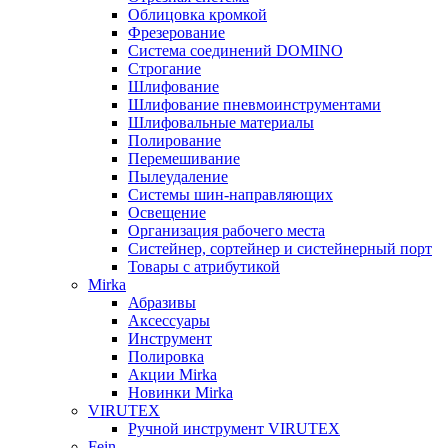
Облицовка кромкой
Фрезерование
Система соединений DOMINO
Строгание
Шлифование
Шлифование пневмоинструментами
Шлифовальные материалы
Полирование
Перемешивание
Пылеудаление
Системы шин-направляющих
Освещение
Организация рабочего места
Систейнер, сортейнер и систейнерный порт
Товары с атрибутикой
Mirka
Абразивы
Аксессуары
Инструмент
Полировка
Акции Mirka
Новинки Mirka
VIRUTEX
Ручной инструмент VIRUTEX
Fein