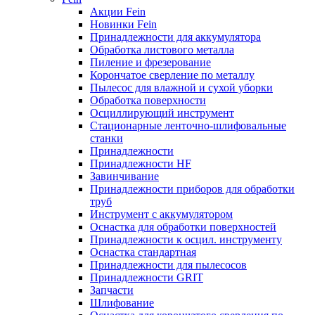
Акции Fein
Новинки Fein
Принадлежности для аккумулятора
Обработка листового металла
Пиление и фрезерование
Корончатое сверление по металлу
Пылесос для влажной и сухой уборки
Обработка поверхности
Осциллирующий инструмент
Стационарные ленточно-шлифовальные
станки
Принадлежности
Принадлежности HF
Завинчивание
Принадлежности приборов для обработки
труб
Инструмент с аккумулятором
Оснастка для обработки поверхностей
Принадлежности к осцил. инструменту
Оснастка стандартная
Принадлежности для пылесосов
Принадлежности GRIT
Запчасти
Шлифование