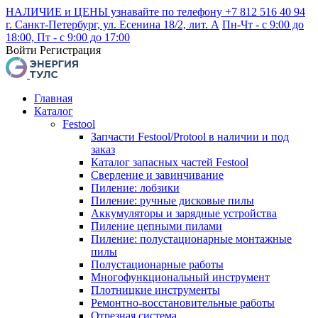
НАЛИЧИЕ и ЦЕНЫ узнавайте по телефону +7 812 516 40 94
г. Санкт-Петербург, ул. Есенина 18/2, лит. А
Пн-Чт - с 9:00 до
18:00, Пт - с 9:00 до 17:00
Войти
Регистрация
Главная
Каталог
Festool
Запчасти Festool/Protool в наличии и под
заказ
Каталог запасных частей Festool
Сверление и завинчивание
Пиление: лобзики
Пиление: ручные дисковые пилы
Аккумуляторы и зарядные устройства
Пиление цепными пилами
Пиление: полустационарные монтажные
пилы
Полустационарные работы
Многофункциональный инструмент
Плотницкие инструменты
Ремонтно-восстановительные работы
Отрезная система