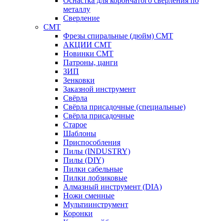
Оснастка для корончатого сверления по
металлу
Сверление
CMT
Фрезы спиральные (дюйм) СМТ
АКЦИИ СМТ
Новинки CMT
Патроны, цанги
ЗИП
Зенковки
Заказной инструмент
Свёрла
Свёрла присадочные (специальные)
Свёрла присадочные
Старое
Шаблоны
Приспособления
Пилы (INDUSTRY)
Пилы (DIY)
Пилки сабельные
Пилки лобзиковые
Алмазный инструмент (DIA)
Ножи сменные
Мультиинструмент
Коронки