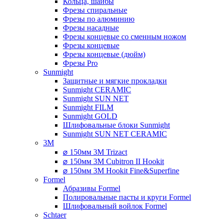
Кольца, шайбы
Фрезы спиральные
Фрезы по алюминию
Фрезы насадные
Фрезы концевые со сменным ножом
Фрезы концевые
Фрезы концевые (дюйм)
Фрезы Pro
Sunmight
Защитные и мягкие прокладки
Sunmight CERAMIC
Sunmight SUN NET
Sunmight FILM
Sunmight GOLD
Шлифовальные блоки Sunmight
Sunmight SUN NET CERAMIC
3M
⌀ 150мм 3M Trizact
⌀ 150мм 3M Cubitron II Hookit
⌀ 150мм 3M Hookit Fine&Superfine
Formel
Абразивы Formel
Полировальные пасты и круги Formel
Шлифовальный войлок Formel
Schtaer