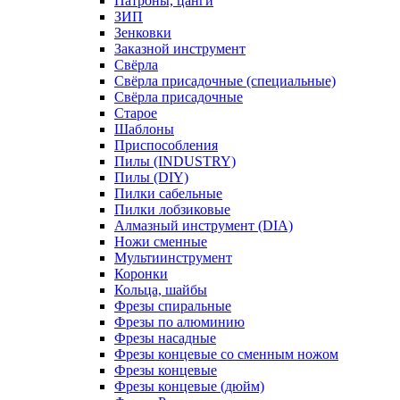
Патроны, цанги
ЗИП
Зенковки
Заказной инструмент
Свёрла
Свёрла присадочные (специальные)
Свёрла присадочные
Старое
Шаблоны
Приспособления
Пилы (INDUSTRY)
Пилы (DIY)
Пилки сабельные
Пилки лобзиковые
Алмазный инструмент (DIA)
Ножи сменные
Мультиинструмент
Коронки
Кольца, шайбы
Фрезы спиральные
Фрезы по алюминию
Фрезы насадные
Фрезы концевые со сменным ножом
Фрезы концевые
Фрезы концевые (дюйм)