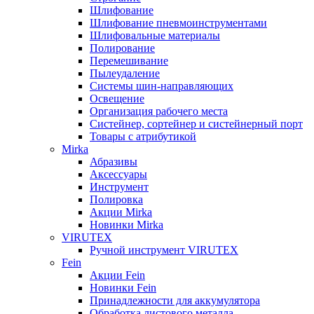
Шлифование
Шлифование пневмоинструментами
Шлифовальные материалы
Полирование
Перемешивание
Пылеудаление
Системы шин-направляющих
Освещение
Организация рабочего места
Систейнер, сортейнер и систейнерный порт
Товары с атрибутикой
Mirka
Абразивы
Аксессуары
Инструмент
Полировка
Акции Mirka
Новинки Mirka
VIRUTEX
Ручной инструмент VIRUTEX
Fein
Акции Fein
Новинки Fein
Принадлежности для аккумулятора
Обработка листового металла