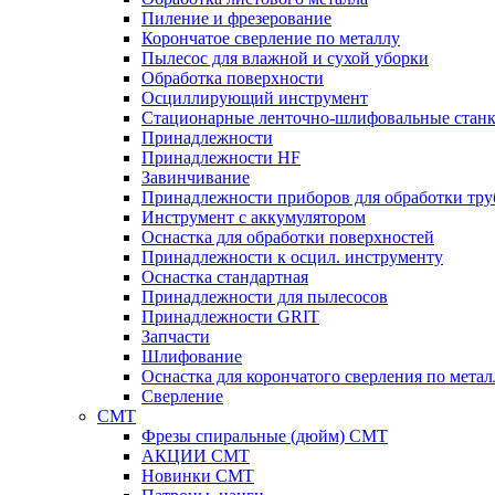
Пиление и фрезерование
Корончатое сверление по металлу
Пылесос для влажной и сухой уборки
Обработка поверхности
Осциллирующий инструмент
Стационарные ленточно-шлифовальные стан
Принадлежности
Принадлежности HF
Завинчивание
Принадлежности приборов для обработки тру
Инструмент с аккумулятором
Оснастка для обработки поверхностей
Принадлежности к осцил. инструменту
Оснастка стандартная
Принадлежности для пылесосов
Принадлежности GRIT
Запчасти
Шлифование
Оснастка для корончатого сверления по метал
Сверление
CMT
Фрезы спиральные (дюйм) СМТ
АКЦИИ СМТ
Новинки CMT