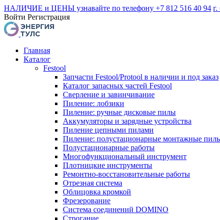
НАЛИЧИЕ и ЦЕНЫ узнавайте по телефону +7 812 516 40 94
г.
Войти
Регистрация
Главная
Каталог
Festool
Запчасти Festool/Protool в наличии и под заказ
Каталог запасных частей Festool
Сверление и завинчивание
Пиление: лобзики
Пиление: ручные дисковые пилы
Аккумуляторы и зарядные устройства
Пиление цепными пилами
Пиление: полустационарные монтажные пил
Полустационарные работы
Многофункциональный инструмент
Плотницкие инструменты
Ремонтно-восстановительные работы
Отрезная система
Облицовка кромкой
Фрезерование
Система соединений DOMINO
Строгание