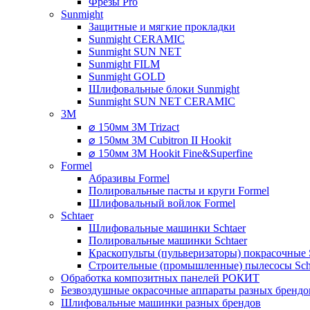
Фрезы Pro
Sunmight
Защитные и мягкие прокладки
Sunmight CERAMIC
Sunmight SUN NET
Sunmight FILM
Sunmight GOLD
Шлифовальные блоки Sunmight
Sunmight SUN NET CERAMIC
3M
⌀ 150мм 3M Trizact
⌀ 150мм 3M Cubitron II Hookit
⌀ 150мм 3M Hookit Fine&Superfine
Formel
Абразивы Formel
Полировальные пасты и круги Formel
Шлифовальный войлок Formel
Schtaer
Шлифовальные машинки Schtaer
Полировальные машинки Schtaer
Краскопульты (пульверизаторы) покрасочные 
Строительные (промышленные) пылесосы Sch
Обработка композитных панелей РОКИТ
Безвоздушные окрасочные аппараты разных брендо
Шлифовальные машинки разных брендов