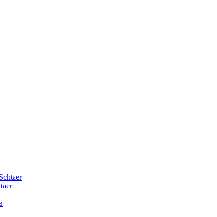
Schtaer
taer
в