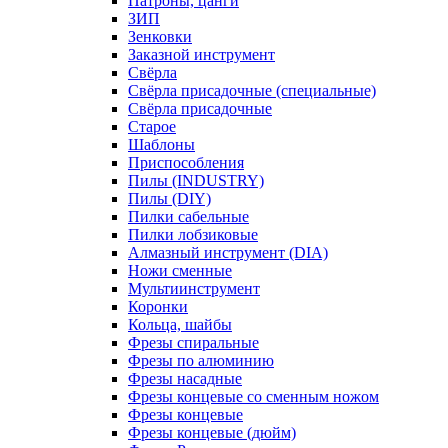
Патроны, цанги
ЗИП
Зенковки
Заказной инструмент
Свёрла
Свёрла присадочные (специальные)
Свёрла присадочные
Старое
Шаблоны
Приспособления
Пилы (INDUSTRY)
Пилы (DIY)
Пилки сабельные
Пилки лобзиковые
Алмазный инструмент (DIA)
Ножи сменные
Мультиинструмент
Коронки
Кольца, шайбы
Фрезы спиральные
Фрезы по алюминию
Фрезы насадные
Фрезы концевые со сменным ножом
Фрезы концевые
Фрезы концевые (дюйм)