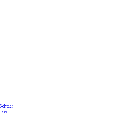
Schtaer
taer
в