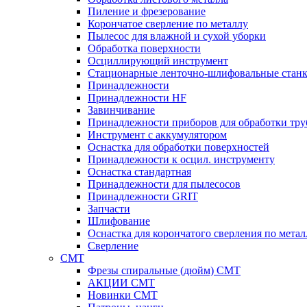
Пиление и фрезерование
Корончатое сверление по металлу
Пылесос для влажной и сухой уборки
Обработка поверхности
Осциллирующий инструмент
Стационарные ленточно-шлифовальные стан
Принадлежности
Принадлежности HF
Завинчивание
Принадлежности приборов для обработки тру
Инструмент с аккумулятором
Оснастка для обработки поверхностей
Принадлежности к осцил. инструменту
Оснастка стандартная
Принадлежности для пылесосов
Принадлежности GRIT
Запчасти
Шлифование
Оснастка для корончатого сверления по метал
Сверление
CMT
Фрезы спиральные (дюйм) СМТ
АКЦИИ СМТ
Новинки CMT