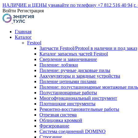
НАЛИЧИЕ и ЦЕНЫ узнавайте по телефону +7 812 516 40 94
г.
Войти
Регистрация
Главная
Каталог
Festool
Запчасти Festool/Protool в наличии и под заказ
Каталог запасных частей Festool
Сверление и завинчивание
Пиление: лобзики
Пиление: ручные дисковые пилы
Аккумуляторы и зарядные устройства
Пиление цепными пилами
Пиление: полустационарные монтажные пил
Полустационарные работы
Многофункциональный инструмент
Плотницкие инструменты
Ремонтно-восстановительные работы
Отрезная система
Облицовка кромкой
Фрезерование
Система соединений DOMINO
Строгание