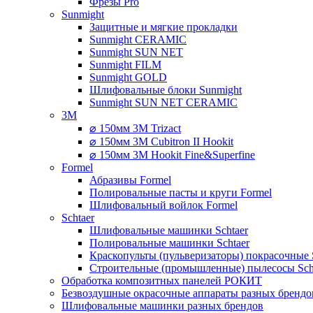
Фрезы Pro
Sunmight
Защитные и мягкие прокладки
Sunmight CERAMIC
Sunmight SUN NET
Sunmight FILM
Sunmight GOLD
Шлифовальные блоки Sunmight
Sunmight SUN NET CERAMIC
3M
⌀ 150мм 3M Trizact
⌀ 150мм 3M Cubitron II Hookit
⌀ 150мм 3M Hookit Fine&Superfine
Formel
Абразивы Formel
Полировальные пасты и круги Formel
Шлифовальный войлок Formel
Schtaer
Шлифовальные машинки Schtaer
Полировальные машинки Schtaer
Краскопульты (пульверизаторы) покрасочные 
Строительные (промышленные) пылесосы Sch
Обработка композитных панелей РОКИТ
Безвоздушные окрасочные аппараты разных брендо
Шлифовальные машинки разных брендов