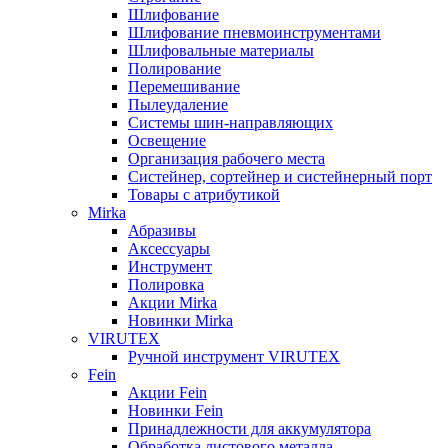
Шлифование
Шлифование пневмоинструментами
Шлифовальные материалы
Полирование
Перемешивание
Пылеудаление
Системы шин-направляющих
Освещение
Организация рабочего места
Систейнер, сортейнер и систейнерный порт
Товары с атрибутикой
Mirka
Абразивы
Аксессуары
Инструмент
Полировка
Акции Mirka
Новинки Mirka
VIRUTEX
Ручной инструмент VIRUTEX
Fein
Акции Fein
Новинки Fein
Принадлежности для аккумулятора
Обработка листового металла