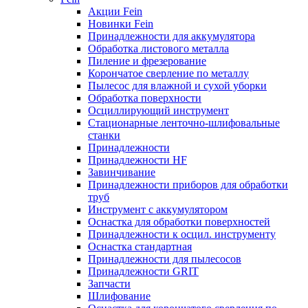
Акции Fein
Новинки Fein
Принадлежности для аккумулятора
Обработка листового металла
Пиление и фрезерование
Корончатое сверление по металлу
Пылесос для влажной и сухой уборки
Обработка поверхности
Осциллирующий инструмент
Стационарные ленточно-шлифовальные
станки
Принадлежности
Принадлежности HF
Завинчивание
Принадлежности приборов для обработки
труб
Инструмент с аккумулятором
Оснастка для обработки поверхностей
Принадлежности к осцил. инструменту
Оснастка стандартная
Принадлежности для пылесосов
Принадлежности GRIT
Запчасти
Шлифование