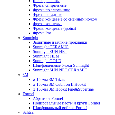
Кольца, шайбы
Фрезы спиральные
Фрезы по алюминию
Фрезы насадные
Фрезы концевые со сменным ножом
Фрезы концевые
Фрезы концевые (дюйм)
Фрезы Pro
Sunmight
Защитные и мягкие прокладки
Sunmight CERAMIC
Sunmight SUN NET
Sunmight FILM
Sunmight GOLD
Шлифовальные блоки Sunmight
Sunmight SUN NET CERAMIC
3M
⌀ 150мм 3M Trizact
⌀ 150мм 3M Cubitron II Hookit
⌀ 150мм 3M Hookit Fine&Superfine
Formel
Абразивы Formel
Полировальные пасты и круги Formel
Шлифовальный войлок Formel
Schtaer