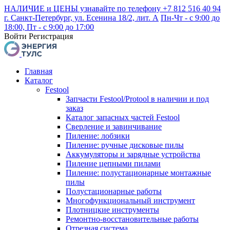
НАЛИЧИЕ и ЦЕНЫ узнавайте по телефону +7 812 516 40 94
г. Санкт-Петербург, ул. Есенина 18/2, лит. А
Пн-Чт - с 9:00 до
18:00, Пт - с 9:00 до 17:00
Войти
Регистрация
Главная
Каталог
Festool
Запчасти Festool/Protool в наличии и под
заказ
Каталог запасных частей Festool
Сверление и завинчивание
Пиление: лобзики
Пиление: ручные дисковые пилы
Аккумуляторы и зарядные устройства
Пиление цепными пилами
Пиление: полустационарные монтажные
пилы
Полустационарные работы
Многофункциональный инструмент
Плотницкие инструменты
Ремонтно-восстановительные работы
Отрезная система