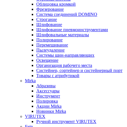
Облицовка кромкой
Фрезерование
Система соединений DOMINO
Строгание
Шлифование
Шлифование пневмоинструментами
Шлифовальные материалы
Полирование
Перемешивание
Пылеудаление
Системы шин-направляющих
Освещение
Организация рабочего места
Систейнер, сортейнер и систейнерный порт
Товары с атрибутикой
Mirka
Абразивы
Аксессуары
Инструмент
Полировка
Акции Mirka
Новинки Mirka
VIRUTEX
Ручной инструмент VIRUTEX
Fein