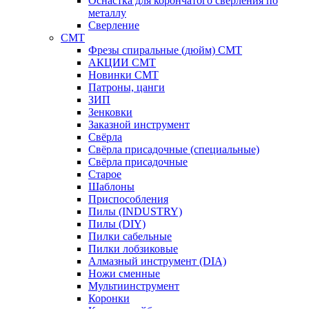
Оснастка для корончатого сверления по
металлу
Сверление
CMT
Фрезы спиральные (дюйм) СМТ
АКЦИИ СМТ
Новинки CMT
Патроны, цанги
ЗИП
Зенковки
Заказной инструмент
Свёрла
Свёрла присадочные (специальные)
Свёрла присадочные
Старое
Шаблоны
Приспособления
Пилы (INDUSTRY)
Пилы (DIY)
Пилки сабельные
Пилки лобзиковые
Алмазный инструмент (DIA)
Ножи сменные
Мультиинструмент
Коронки