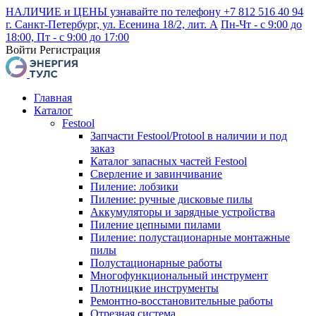
НАЛИЧИЕ и ЦЕНЫ узнавайте по телефону +7 812 516 40 94
г. Санкт-Петербург, ул. Есенина 18/2, лит. А
Пн-Чт - с 9:00 до
18:00, Пт - с 9:00 до 17:00
Войти
Регистрация
Главная
Каталог
Festool
Запчасти Festool/Protool в наличии и под
заказ
Каталог запасных частей Festool
Сверление и завинчивание
Пиление: лобзики
Пиление: ручные дисковые пилы
Аккумуляторы и зарядные устройства
Пиление цепными пилами
Пиление: полустационарные монтажные
пилы
Полустационарные работы
Многофункциональный инструмент
Плотницкие инструменты
Ремонтно-восстановительные работы
Отрезная система