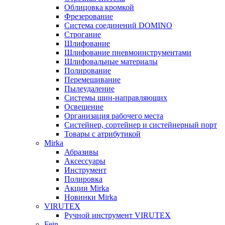
Облицовка кромкой
Фрезерование
Система соединений DOMINO
Строгание
Шлифование
Шлифование пневмоинструментами
Шлифовальные материалы
Полирование
Перемешивание
Пылеудаление
Системы шин-направляющих
Освещение
Организация рабочего места
Систейнер, сортейнер и систейнерный порт
Товары с атрибутикой
Mirka
Абразивы
Аксессуары
Инструмент
Полировка
Акции Mirka
Новинки Mirka
VIRUTEX
Ручной инструмент VIRUTEX
Fein