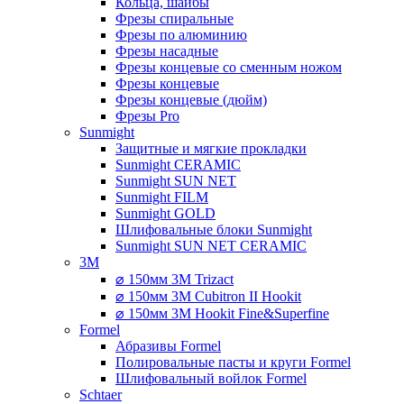
Кольца, шайбы
Фрезы спиральные
Фрезы по алюминию
Фрезы насадные
Фрезы концевые со сменным ножом
Фрезы концевые
Фрезы концевые (дюйм)
Фрезы Pro
Sunmight
Защитные и мягкие прокладки
Sunmight CERAMIC
Sunmight SUN NET
Sunmight FILM
Sunmight GOLD
Шлифовальные блоки Sunmight
Sunmight SUN NET CERAMIC
3M
⌀ 150мм 3M Trizact
⌀ 150мм 3M Cubitron II Hookit
⌀ 150мм 3M Hookit Fine&Superfine
Formel
Абразивы Formel
Полировальные пасты и круги Formel
Шлифовальный войлок Formel
Schtaer