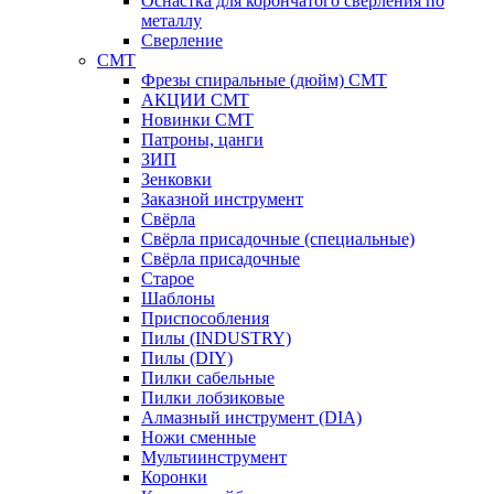
Оснастка для корончатого сверления по
металлу
Сверление
CMT
Фрезы спиральные (дюйм) СМТ
АКЦИИ СМТ
Новинки CMT
Патроны, цанги
ЗИП
Зенковки
Заказной инструмент
Свёрла
Свёрла присадочные (специальные)
Свёрла присадочные
Старое
Шаблоны
Приспособления
Пилы (INDUSTRY)
Пилы (DIY)
Пилки сабельные
Пилки лобзиковые
Алмазный инструмент (DIA)
Ножи сменные
Мультиинструмент
Коронки