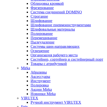
Облицовка кромкой
Фрезерование
Система соединений DOMINO
Строгание
Шлифование
Шлифование пневмоинструментами
Шлифовальные материалы
Полирование
Перемешивание
Пылеудаление
Системы шин-направляющих
Освещение
Организация рабочего места
Систейнер, сортейнер и систейнерный порт
Товары с атрибутикой
Mirka
Абразивы
Аксессуары
Инструмент
Полировка
Акции Mirka
Новинки Mirka
VIRUTEX
Ручной инструмент VIRUTEX
Fein