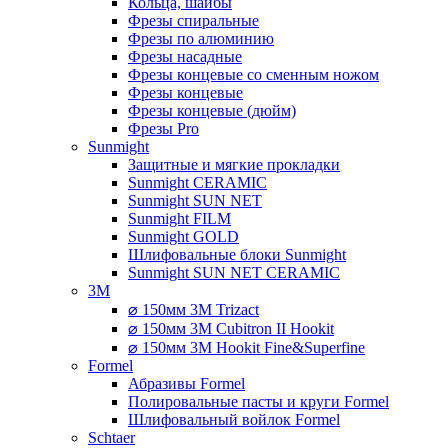
Кольца, шайбы
Фрезы спиральные
Фрезы по алюминию
Фрезы насадные
Фрезы концевые со сменным ножом
Фрезы концевые
Фрезы концевые (дюйм)
Фрезы Pro
Sunmight
Защитные и мягкие прокладки
Sunmight CERAMIC
Sunmight SUN NET
Sunmight FILM
Sunmight GOLD
Шлифовальные блоки Sunmight
Sunmight SUN NET CERAMIC
3M
⌀ 150мм 3M Trizact
⌀ 150мм 3M Cubitron II Hookit
⌀ 150мм 3M Hookit Fine&Superfine
Formel
Абразивы Formel
Полировальные пасты и круги Formel
Шлифовальный войлок Formel
Schtaer