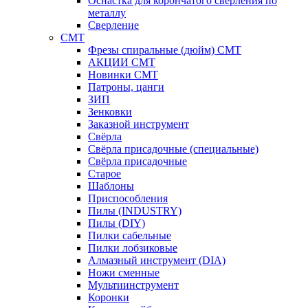
Оснастка для корончатого сверления по
металлу
Сверление
CMT
Фрезы спиральные (дюйм) СМТ
АКЦИИ СМТ
Новинки CMT
Патроны, цанги
ЗИП
Зенковки
Заказной инструмент
Свёрла
Свёрла присадочные (специальные)
Свёрла присадочные
Старое
Шаблоны
Приспособления
Пилы (INDUSTRY)
Пилы (DIY)
Пилки сабельные
Пилки лобзиковые
Алмазный инструмент (DIA)
Ножи сменные
Мультиинструмент
Коронки