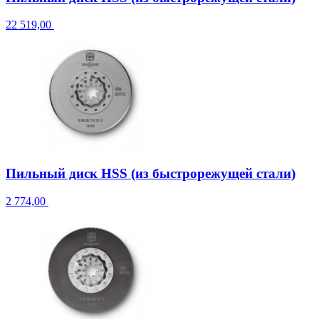
22 519,00
Пильный диск HSS (из быстрорежущей стали)
2 774,00