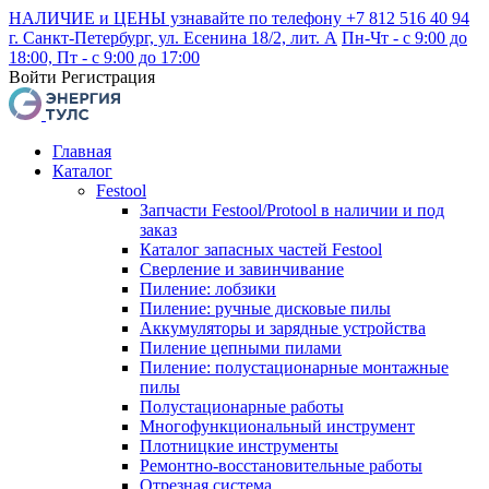
НАЛИЧИЕ и ЦЕНЫ узнавайте по телефону +7 812 516 40 94
г. Санкт-Петербург, ул. Есенина 18/2, лит. А
Пн-Чт - с 9:00 до
18:00, Пт - с 9:00 до 17:00
Войти
Регистрация
Главная
Каталог
Festool
Запчасти Festool/Protool в наличии и под
заказ
Каталог запасных частей Festool
Сверление и завинчивание
Пиление: лобзики
Пиление: ручные дисковые пилы
Аккумуляторы и зарядные устройства
Пиление цепными пилами
Пиление: полустационарные монтажные
пилы
Полустационарные работы
Многофункциональный инструмент
Плотницкие инструменты
Ремонтно-восстановительные работы
Отрезная система