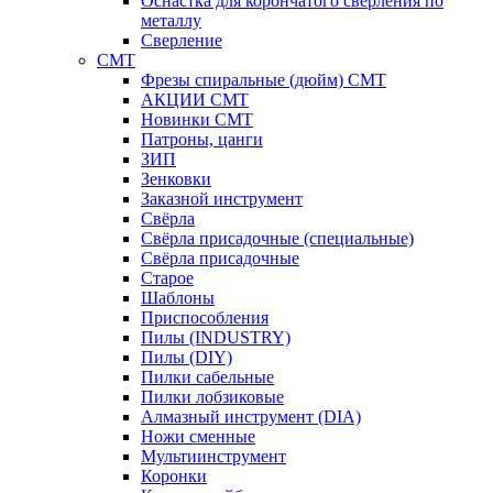
Оснастка для корончатого сверления по
металлу
Сверление
CMT
Фрезы спиральные (дюйм) СМТ
АКЦИИ СМТ
Новинки CMT
Патроны, цанги
ЗИП
Зенковки
Заказной инструмент
Свёрла
Свёрла присадочные (специальные)
Свёрла присадочные
Старое
Шаблоны
Приспособления
Пилы (INDUSTRY)
Пилы (DIY)
Пилки сабельные
Пилки лобзиковые
Алмазный инструмент (DIA)
Ножи сменные
Мультиинструмент
Коронки