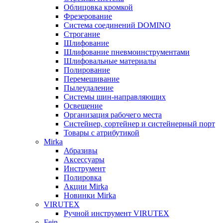
Облицовка кромкой
Фрезерование
Система соединений DOMINO
Строгание
Шлифование
Шлифование пневмоинструментами
Шлифовальные материалы
Полирование
Перемешивание
Пылеудаление
Системы шин-направляющих
Освещение
Организация рабочего места
Систейнер, сортейнер и систейнерный порт
Товары с атрибутикой
Mirka
Абразивы
Аксессуары
Инструмент
Полировка
Акции Mirka
Новинки Mirka
VIRUTEX
Ручной инструмент VIRUTEX
Fein