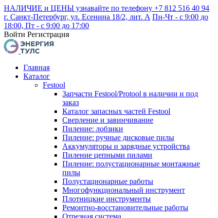
НАЛИЧИЕ и ЦЕНЫ узнавайте по телефону +7 812 516 40 94
г. Санкт-Петербург, ул. Есенина 18/2, лит. А
Пн-Чт - с 9:00 до
18:00, Пт - с 9:00 до 17:00
Войти
Регистрация
Главная
Каталог
Festool
Запчасти Festool/Protool в наличии и под
заказ
Каталог запасных частей Festool
Сверление и завинчивание
Пиление: лобзики
Пиление: ручные дисковые пилы
Аккумуляторы и зарядные устройства
Пиление цепными пилами
Пиление: полустационарные монтажные
пилы
Полустационарные работы
Многофункциональный инструмент
Плотницкие инструменты
Ремонтно-восстановительные работы
Отрезная система