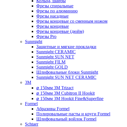
Кольца, шайбы
Фрезы спиральные
Фрезы по алюминию
Фрезы насадные
Фрезы концевые со сменным ножом
Фрезы концевые
Фрезы концевые (дюйм)
Фрезы Pro
Sunmight
Защитные и мягкие прокладки
Sunmight CERAMIC
Sunmight SUN NET
Sunmight FILM
Sunmight GOLD
Шлифовальные блоки Sunmight
Sunmight SUN NET CERAMIC
3M
⌀ 150мм 3M Trizact
⌀ 150мм 3M Cubitron II Hookit
⌀ 150мм 3M Hookit Fine&Superfine
Formel
Абразивы Formel
Полировальные пасты и круги Formel
Шлифовальный войлок Formel
Schtaer