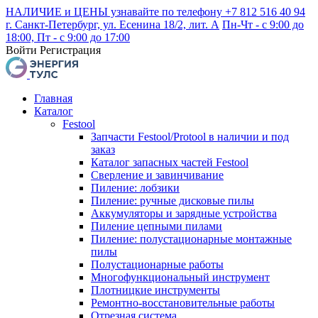
НАЛИЧИЕ и ЦЕНЫ узнавайте по телефону +7 812 516 40 94
г. Санкт-Петербург, ул. Есенина 18/2, лит. А
Пн-Чт - с 9:00 до
18:00, Пт - с 9:00 до 17:00
Войти
Регистрация
Главная
Каталог
Festool
Запчасти Festool/Protool в наличии и под
заказ
Каталог запасных частей Festool
Сверление и завинчивание
Пиление: лобзики
Пиление: ручные дисковые пилы
Аккумуляторы и зарядные устройства
Пиление цепными пилами
Пиление: полустационарные монтажные
пилы
Полустационарные работы
Многофункциональный инструмент
Плотницкие инструменты
Ремонтно-восстановительные работы
Отрезная система