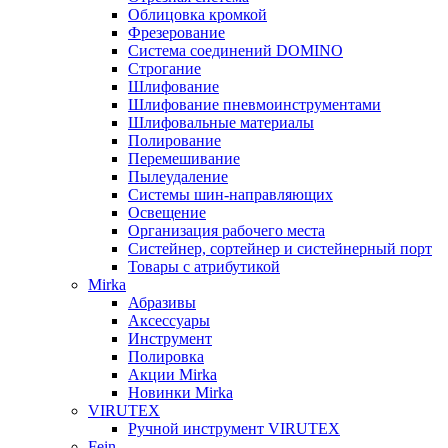
Облицовка кромкой
Фрезерование
Система соединений DOMINO
Строгание
Шлифование
Шлифование пневмоинструментами
Шлифовальные материалы
Полирование
Перемешивание
Пылеудаление
Системы шин-направляющих
Освещение
Организация рабочего места
Систейнер, сортейнер и систейнерный порт
Товары с атрибутикой
Mirka
Абразивы
Аксессуары
Инструмент
Полировка
Акции Mirka
Новинки Mirka
VIRUTEX
Ручной инструмент VIRUTEX
Fein