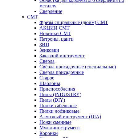
Оснастка для корончатого сверления по
металлу
Сверление
CMT
Фрезы спиральные (дюйм) СМТ
АКЦИИ СМТ
Новинки CMT
Патроны, цанги
ЗИП
Зенковки
Заказной инструмент
Свёрла
Свёрла присадочные (специальные)
Свёрла присадочные
Старое
Шаблоны
Приспособления
Пилы (INDUSTRY)
Пилы (DIY)
Пилки сабельные
Пилки лобзиковые
Алмазный инструмент (DIA)
Ножи сменные
Мультиинструмент
Коронки