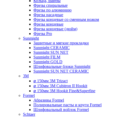
Кольца, шайбы
Фрезы спиральные
Фрезы по алюминию
Фрезы насадные
Фрезы концевые со сменным ножом
Фрезы концевые
Фрезы концевые (дюйм)
Фрезы Pro
Sunmight
Защитные и мягкие прокладки
Sunmight CERAMIC
Sunmight SUN NET
Sunmight FILM
Sunmight GOLD
Шлифовальные блоки Sunmight
Sunmight SUN NET CERAMIC
3M
⌀ 150мм 3M Trizact
⌀ 150мм 3M Cubitron II Hookit
⌀ 150мм 3M Hookit Fine&Superfine
Formel
Абразивы Formel
Полировальные пасты и круги Formel
Шлифовальный войлок Formel
Schtaer